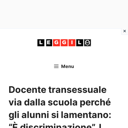
Vai
al
contenuto
Menu
Docente transessuale
via dalla scuola perché
gli alunni si lamentano:
“È discriminazione”. I