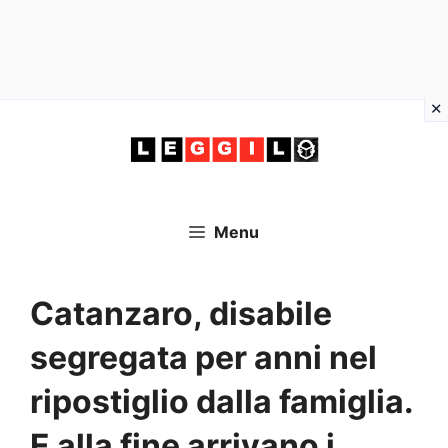
Vai
al
contenuto
Menu
Catanzaro, disabile
segregata per anni nel
ripostiglio dalla famiglia.
E alla fine arrivano i