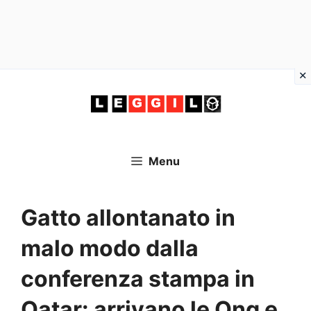
Vai
al
contenuto
Menu
Gatto allontanato in
malo modo dalla
conferenza stampa in
Qatar: arrivano le Ong e