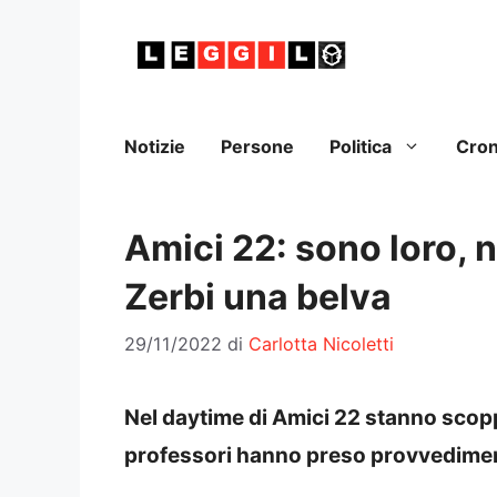
Vai
al
contenuto
Notizie
Persone
Politica
Cro
Amici 22: sono loro, n
Zerbi una belva
29/11/2022
di
Carlotta Nicoletti
Nel daytime di Amici 22 stanno scoppia
professori hanno preso provvedimen