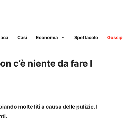
naca
Casi
Economia
Spettacolo
Gossip
on c’è niente da fare I
ndo molte liti a causa delle pulizie. I
ti.