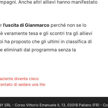
mpagni. Anche altri allievi hanno manifestato
er
l’uscita di Gianmarco
perché non se lo
è veramente tesa e gli scontri tra gli allievi
i ha proposto che gli ultimi in classifica di
te eliminati dal programma senza la
paziente diventa cieco
tentato di sedare una lite
SRL - Corso Vittorio Emanuele II, 13, 03018 Paliano (FR) - Co