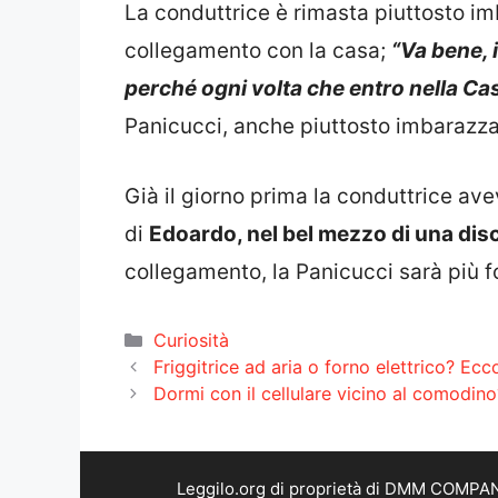
La conduttrice è rimasta piuttosto imb
collegamento con la casa;
“Va bene, 
perché ogni volta che entro nella C
Panicucci, anche piuttosto imbarazza
Già il giorno prima la conduttrice ave
di
Edoardo, nel bel mezzo di una disc
collegamento, la Panicucci sarà più 
Categorie
Curiosità
Friggitrice ad aria o forno elettrico? 
Dormi con il cellulare vicino al comodino
Leggilo.org di proprietà di DMM COMPANY 