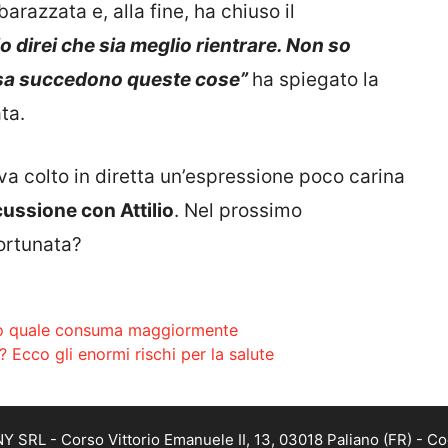
arazzata e, alla fine, ha chiuso il
io direi che sia meglio rientrare. Non so
asa succedono queste cose”
ha spiegato la
ta.
va colto in diretta un’espressione poco carina
ussione con Attilio
. Nel prossimo
fortunata?
Ecco quale consuma maggiormente
? Ecco gli enormi rischi per la salute
SRL - Corso Vittorio Emanuele II, 13, 03018 Paliano (FR) - Co