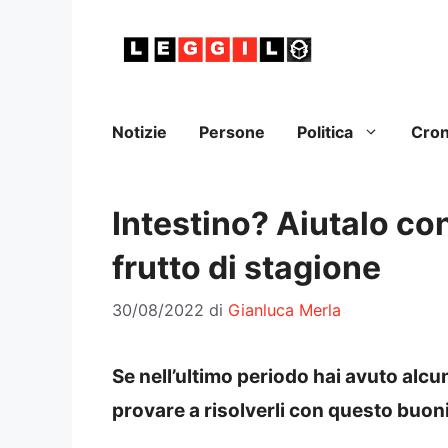
Vai
al
contenuto
Notizie
Persone
Politica
Cro
Intestino? Aiutalo c
frutto di stagione
30/08/2022
di
Gianluca Merla
Se nell’ultimo periodo hai avuto alcun
provare a risolverli con questo buon