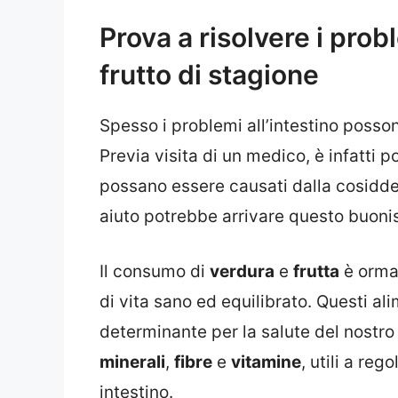
Prova a risolvere i prob
frutto di stagione
Spesso i problemi all’intestino poss
Previa visita di un medico, è infatti p
possano essere causati dalla cosiddett
aiuto potrebbe arrivare questo buonis
Il consumo di
verdura
e
frutta
è ormai
di vita sano ed equilibrato. Questi ali
determinante per la salute del nostro c
minerali
,
fibre
e
vitamine
, utili a reg
intestino.