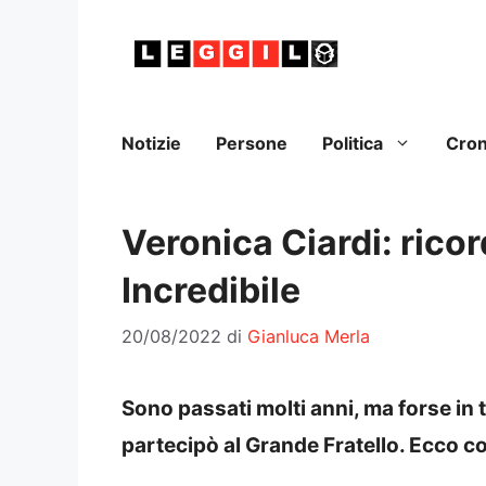
Vai
al
contenuto
Notizie
Persone
Politica
Cro
Veronica Ciardi: rico
Incredibile
20/08/2022
di
Gianluca Merla
Sono passati molti anni, ma forse in
partecipò al Grande Fratello. Ecco c