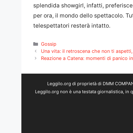
splendida showgirl, infatti, preferisc
per ora, il mondo dello spettacolo. Tut
telespettatori resterà intatto.
Categorie
Gossip
Una vita: il retroscena che non ti aspetti
Reazione a Catena: momenti di panico in
Leggilo.org di proprietà di DMM COMPANY 
Leggilo.org non è una testata giornalistica, in