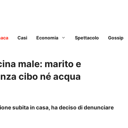
naca
Casi
Economia
Spettacolo
Gossip
ina male: marito e
enza cibo né acqua
one subita in casa, ha deciso di denunciare