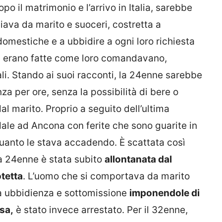
po il matrimonio e l’arrivo in Italia, sarebbe
ava da marito e suoceri, costretta a
mestiche e a ubbidire a ogni loro richiesta
on erano fatte come loro comandavano,
ali. Stando ai suoi racconti, la 24enne sarebbe
za per ore, senza la possibilità di bere o
al marito. Proprio a seguito dell’ultima
ale ad Ancona con ferite che sono guarite in
quanto le stava accadendo. È scattata così
la 24enne è stata subito
allontanata dal
otetta
. L’uomo che si comportava da marito
a ubbidienza e sottomissione
imponendole di
sa,
è stato invece arrestato. Per il 32enne,