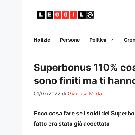
Vai
al
contenuto
Notizie
Persone
Politica
Cro
Superbonus 110% cosa
sono finiti ma ti hann
01/07/2022
di
Gianluca Merla
Ecco cosa fare se i soldi del Superbo
fatto era stata già accettata