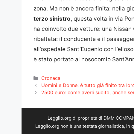
zona. Ma non è ancora finita: nella gi
terzo sinistro
, questa volta in via Po
ha coinvolto due vetture: una Nissan 
ribaltata: il conducente e il passegge
all’ospedale Sant’Eugenio con l’elios
è stato portato al nosocomio Sant’An
Categorie
Cronaca
Uomini e Donne: è tutto già finito tra lo
2500 euro: come averli subito, anche s
Leggilo.org di proprietà di DMM COMPANY 
Leggilo.org non è una testata giornalistica, in