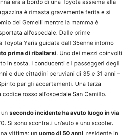
onna era a bordo di una Toyota assieme alla
ragazzina è rimasta gravemente ferita e si
comio dei Gemelli mentre la mamma è
portata all’ospedale. Dalle prime
 la Toyota Yaris guidata dall 35enne intorno
o prima di ribaltarsi
. Uno dei mezzi coinvolti
to in sosta. I conducenti e i passeggeri degli
anni e due cittadini peruviani di 35 e 31 anni –
Spirito per gli accertamenti. Una terza
n codice rosso all’ospedale San Camillo.
, un
secondo incidente ha avuto luogo in via
 70. Si sono scontrati un’auto e uno scooter.
una vittima: un
uomo di 50 anni
, residente in