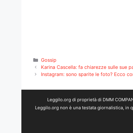
Categorie
Gossip
Karina Cascella: fa chiarezze sulle sue p
Instagram: sono sparite le foto? Ecco c
Leggilo.org di proprietà di DMM COMPANY 
Leggilo.org non è una testata giornalistica, in