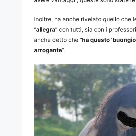
avere vantaggi”, queste sono state le 
Inoltre, ha anche rivelato quello che
“
allegra
” con tutti, sia con i professo
anche detto che “
ha questo ‘buongior
arrogante
”.