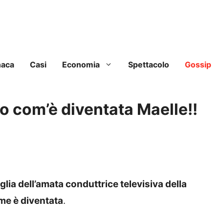
naca
Casi
Economia
Spettacolo
Gossip
co com’è diventata Maelle!!
iglia dell’amata conduttrice televisiva della
me è diventata
.