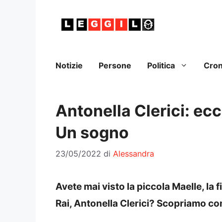
Vai
al
contenuto
Notizie
Persone
Politica
Cro
Antonella Clerici: ec
Un sogno
23/05/2022
di
Alessandra
Avete mai visto la piccola Maelle, la f
Rai, Antonella Clerici? Scopriamo co