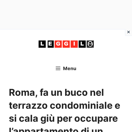
Vai
al
contenuto
Menu
Roma, fa un buco nel
terrazzo condominiale e
si cala giù per occupare
l’appartamento di un