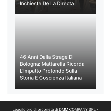
Inchieste De La Directa
46 Anni Dalla Strage Di
Bologna: Mattarella Ricorda
L’Impatto Profondo Sulla
Storia E Coscienza Italiana
Leggilo.org di proprietà di DMM COMPANY SRL -