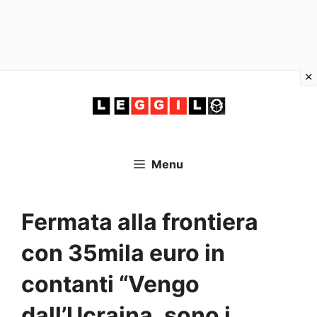
Vai
al
contenuto
Menu
Fermata alla frontiera
con 35mila euro in
contanti “Vengo
dall’Ucraina, sono i