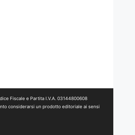
dice Fiscale e Partita I.V.A. 03144800608
nto considerarsi un prodotto editoriale ai sensi