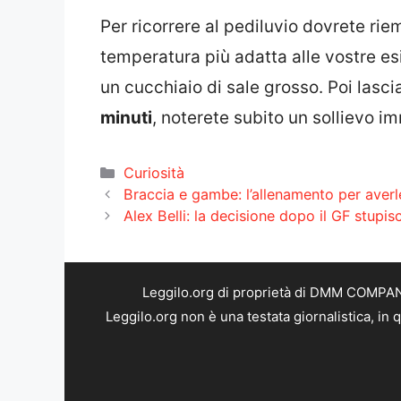
Per ricorrere al pediluvio dovrete rie
temperatura più adatta alle vostre es
un cucchiaio di sale grosso. Poi lasci
minuti
, noterete subito un sollievo i
Categorie
Curiosità
Braccia e gambe: l’allenamento per averle
Alex Belli: la decisione dopo il GF stupisc
Leggilo.org di proprietà di DMM COMPANY 
Leggilo.org non è una testata giornalistica, in