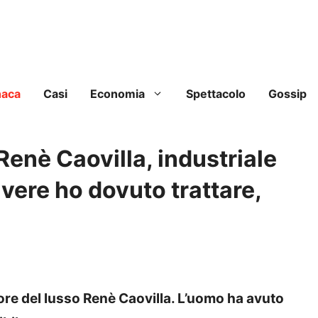
naca
Casi
Economia
Spettacolo
Gossip
 Renè Caovilla, industriale
ivere ho dovuto trattare,
itore del lusso Renè Caovilla. L’uomo ha avuto