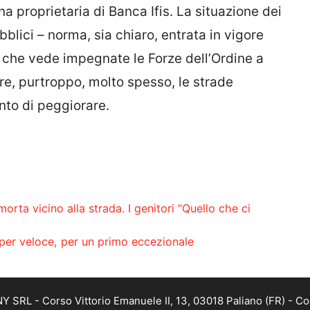
na proprietaria di Banca Ifis. La situazione dei
blici – norma, sia chiaro, entrata in vigore
 – che vede impegnate le Forze dell’Ordine a
iare, purtroppo, molto spesso, le strade
nto di peggiorare.
rta vicino alla strada. I genitori “Quello che ci
super veloce, per un primo eccezionale
SRL - Corso Vittorio Emanuele II, 13, 03018 Paliano (FR) - Co