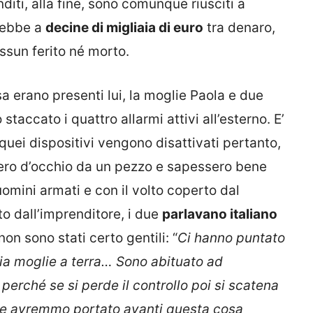
diti, alla fine, sono comunque riusciti a
rebbe a
decine di migliaia di euro
tra denaro,
ssun ferito né morto.
a erano presenti lui, la moglie Paola e due
staccato i quattro allarmi attivi all’esterno. E’
quei dispositivi vengono disattivati pertanto,
ssero d’occhio da un pezzo e sapessero bene
omini armati e con il volto coperto dal
 dall’imprenditore, i due
parlavano italiano
 non sono stati certo gentili: “
Ci hanno puntato
mia moglie a terra… Sono abituato ad
, perché se si perde il controllo poi si scatena
 che avremmo portato avanti questa cosa