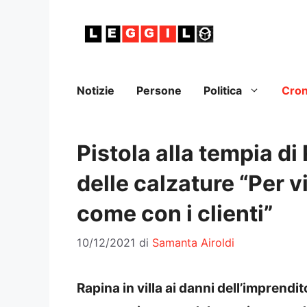
Vai
al
contenuto
Notizie
Persone
Politica
Cro
Pistola alla tempia di
delle calzature “Per v
come con i clienti”
10/12/2021
di
Samanta Airoldi
Rapina in villa ai danni dell’imprend