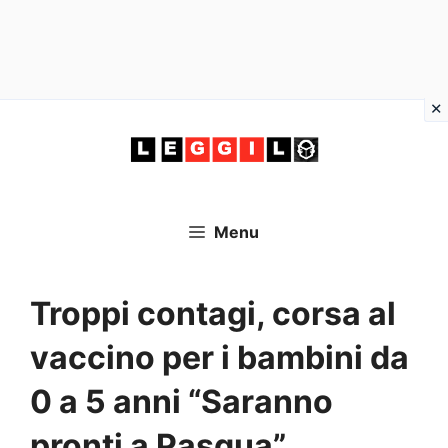
Vai
al
contenuto
Menu
Troppi contagi, corsa al
vaccino per i bambini da
0 a 5 anni “Saranno
pronti a Pasqua”