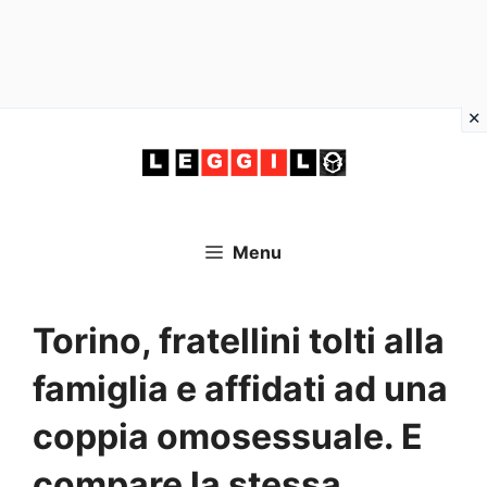
Vai
al
contenuto
Menu
Torino, fratellini tolti alla
famiglia e affidati ad una
coppia omosessuale. E
compare la stessa