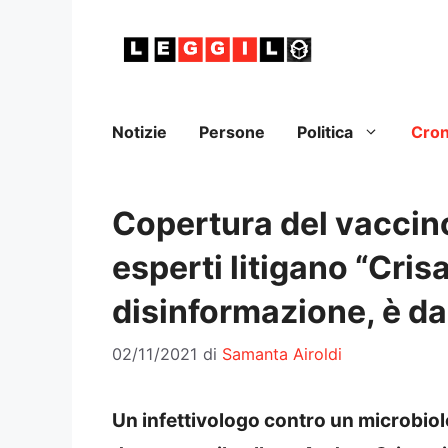
Vai
al
contenuto
Notizie
Persone
Politica
Cro
Copertura del vaccin
esperti litigano “Cris
disinformazione, è da
02/11/2021
di
Samanta Airoldi
Un infettivologo contro un microbiol