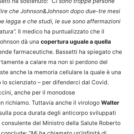
etti ha sostenuto: “
Ci sono troppe persone
 dire che Johnson&Johnson dopo due-tre mesi
he legga e che studi, le sue sono affermazioni
atura”.
Il medico ha puntualizzato che il
&Johnson dà una
copertura uguale a quella
ziende farmaceutiche. Bassetti ha spiegato che
rtamente a calare ma non si perdono del
 esiste anche la memoria cellulare la quale è una
 lo scienziato – per difenderci dal Covid.
ccini, anche per il monodose
 richiamo. Tuttavia anche il virologo
Walter
ulla poca durata degli anticorpo sviluppati
 consulente del Ministro della Salute Roberto
 conclude: “
Mi ha chiamato un’infinità di