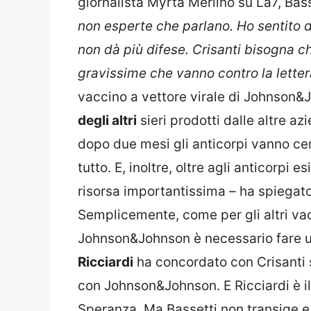
giornalista Myrta Merlino su La7, Bass
non esperte che parlano. Ho sentito
non dà più difese. Crisanti bisogna c
gravissime che vanno contro la letter
vaccino a vettore virale di Johnson
degli altri
sieri prodotti dalle altre a
dopo due mesi gli anticorpi vanno ce
tutto. E, inoltre, oltre agli anticorpi
risorsa importantissima – ha spiegato
Semplicemente, come per gli altri va
Johnson&Johnson è necessario fare un
Ricciardi
ha concordato con Crisanti s
con Johnson&Johnson. E Ricciardi è il
Speranza. Ma Bassetti non transige e