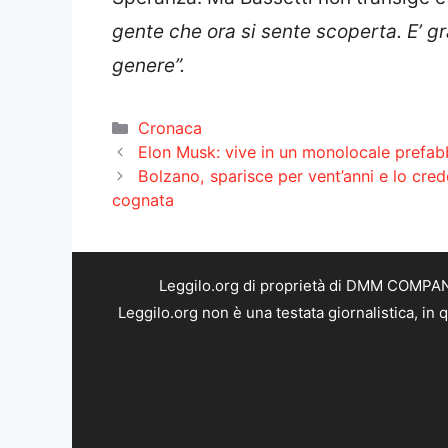
gente che ora si sente scoperta. E’ gr
genere”.
Categorie
Cronaca
Elon Musk: vive in un monolocale prefabb
Bolzano, sparisce per vent’anni e lo credo
cognata
Leggilo.org di proprietà di DMM COMPANY 
Leggilo.org non è una testata giornalistica, in