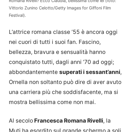
Romana Rivelli? Ecco Claudia, bellissima come lei (foto:
Vittorio Zunino Celotto/Getty Images for Giffoni Film
Festival).
L’attrice romana classe ’55 è ancora oggi
nei cuori di tutti i suoi fan. Fascino,
bellezza, bravura e sensualità hanno
conquistato tutti, dagli anni ’70 ad oggi;
abbondantemente
superati i sessant’anni
,
Ornella non soltanto può dire di aver avuto
una carriera più che soddisfacente, ma si
mostra bellissima come non mai.
Al secolo
Francesca Romana Rivelli
, la
Muti ha esordito sul grande schermo a soli