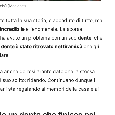
amisù (Mediaset)
te tutta la sua storia, è accaduto di tutto, ma
incredibile
e fenomenale. La scorsa
i ha avuto un problema con un suo
dente
, che
l dente è stato ritrovato nel tiramisù
che gli
iare.
a anche dell’esilarante dato che la stessa
 suo solito: ridendo. Continuano dunque i
iani sta regalando ai membri della casa e ai
e un dente che finisce nel