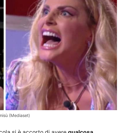
amisù (Mediaset)
cola si è accorto di avere
qualcosa