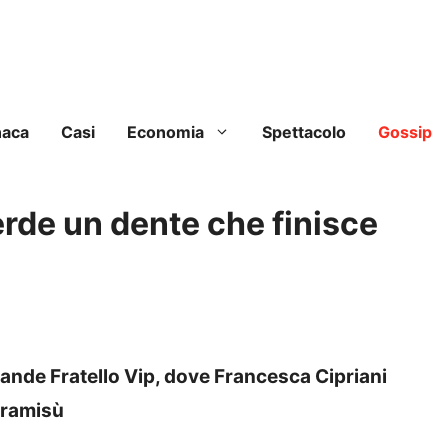
naca
Casi
Economia
Spettacolo
Gossip
rde un dente che finisce
rande Fratello Vip, dove Francesca Cipriani
iramisù