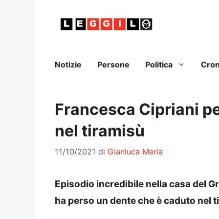
Vai
al
contenuto
Notizie
Persone
Politica
Cro
Francesca Cipriani pe
nel tiramisù
11/10/2021
di
Gianluca Merla
Episodio incredibile nella casa del G
ha perso un dente che è caduto nel t