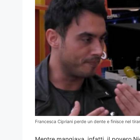
Francesca Cipriani perde un dente e finisce nel tir
Mentre mangiava, infatti, il povero Ni