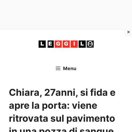
Vai
al
contenuto
Menu
Chiara, 27anni, si fida e
apre la porta: viene
ritrovata sul pavimento
in una pozza di sangue