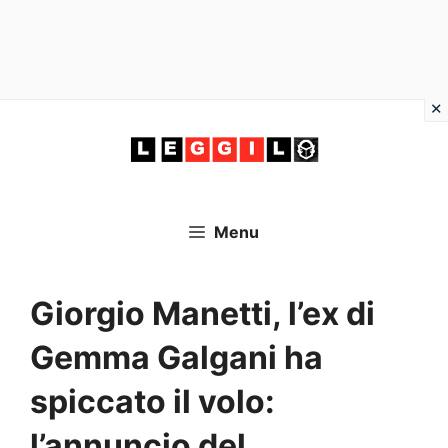
Vai
al
contenuto
Menu
Giorgio Manetti, l’ex di
Gemma Galgani ha
spiccato il volo:
l’annuncio del