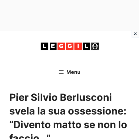
Vai
al
contenuto
Menu
Pier Silvio Berlusconi
svela la sua ossessione:
“Divento matto se non lo
faccio…”