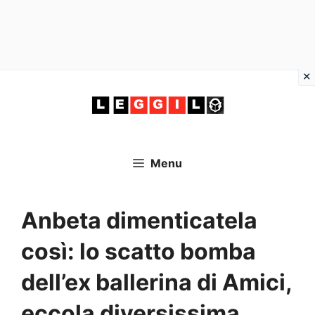
Vai
al
contenuto
Menu
Anbeta dimenticatela
così: lo scatto bomba
dell’ex ballerina di Amici,
eccola diversissima