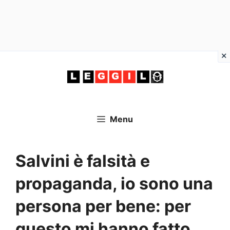
Vai
al
contenuto
Menu
Salvini è falsità e
propaganda, io sono una
persona per bene: per
questo mi hanno fatto