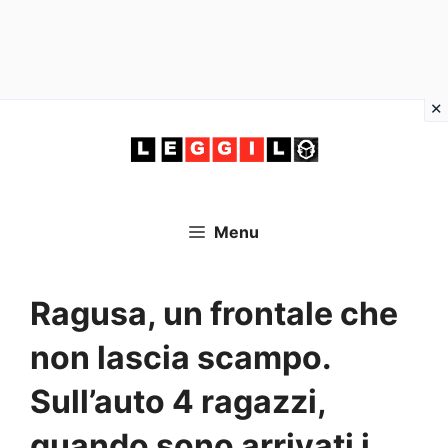
Vai
al
contenuto
Menu
Ragusa, un frontale che
non lascia scampo.
Sull’auto 4 ragazzi,
quando sono arrivati i