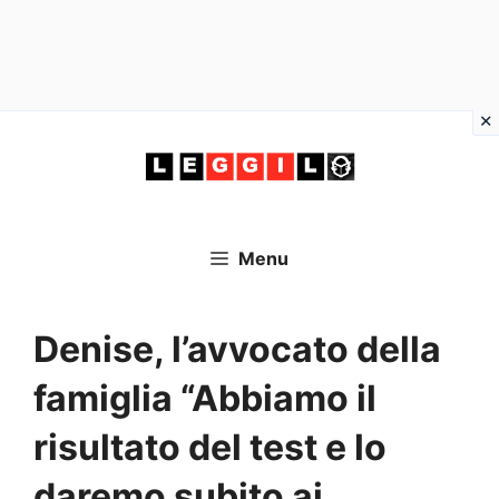
Vai
al
contenuto
Menu
Denise, l’avvocato della
famiglia “Abbiamo il
risultato del test e lo
daremo subito ai