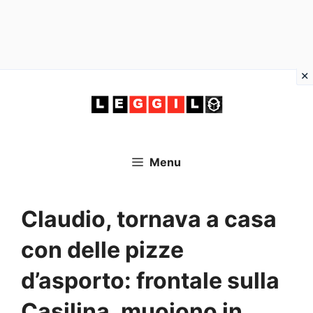
Vai
al
contenuto
Menu
Claudio, tornava a casa
con delle pizze
d’asporto: frontale sulla
Casilina, muoiono in