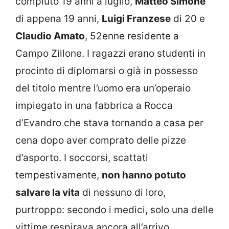
compiuto 19 anni a luglio,
Matteo Simone
di appena 19 anni,
Luigi Franzese
di 20 e
Claudio Amato
, 52enne residente a
Campo Zillone. I ragazzi erano studenti in
procinto di diplomarsi o già in possesso
del titolo mentre l’uomo era un’operaio
impiegato in una fabbrica a Rocca
d’Evandro che stava tornando a casa per
cena dopo aver comprato delle pizze
d’asporto. I soccorsi, scattati
tempestivamente,
non hanno potuto
salvare la vita
di nessuno di loro,
purtroppo: secondo i medici, solo una delle
vittime respirava ancora all’arrivo