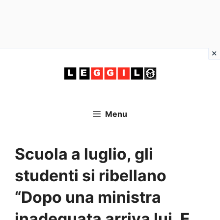
Vai
al
contenuto
Menu
Scuola a luglio, gli
studenti si ribellano
“Dopo una ministra
inadeguata arriva lui. E