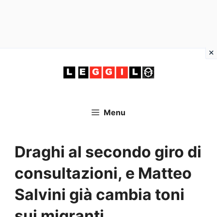
Vai
al
contenuto
Menu
Draghi al secondo giro di
consultazioni, e Matteo
Salvini già cambia toni
sui migranti