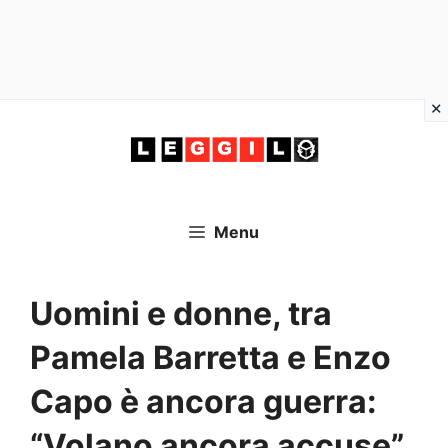
Vai
al
contenuto
Menu
Uomini e donne, tra
Pamela Barretta e Enzo
Capo è ancora guerra:
“Volano ancora accuse”