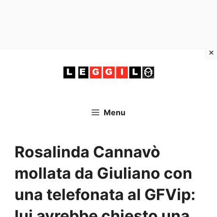
Vai
al
contenuto
Menu
Rosalinda Cannavò
mollata da Giuliano con
una telefonata al GFVip:
lui avrebbe chiesto una