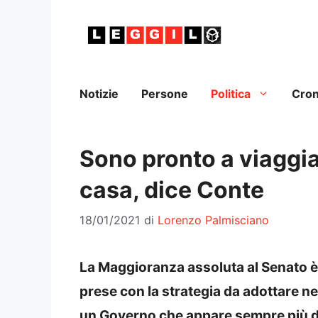
Vai
al
contenuto
Notizie
Persone
Politica
Cro
Sono pronto a viaggiar
casa, dice Conte
18/01/2021
di
Lorenzo Palmisciano
La Maggioranza assoluta al Senato è
prese con la strategia da adottare ne
un Governo che appare sempre più d