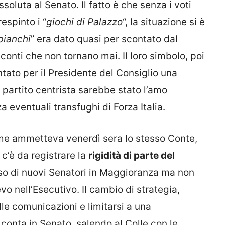
oluta al Senato. Il fatto è che senza i voti
espinto i “
giochi di Palazzo
“, la situazione si è
bianchi
” era dato quasi per scontato dal
 conti che non tornano mai. Il loro simbolo, poi
tato per il Presidente del Consiglio una
partito centrista sarebbe stato l’amo
 eventuali transfughi di Forza Italia.
ome ammetteva venerdì sera lo stesso Conte,
” c’è da registrare la
rigidità di parte del
esso di nuovi Senatori in Maggioranza ma non
evo nell’Esecutivo. Il cambio di strategia,
lle comunicazioni e limitarsi a una
a conta in Senato, salendo al Colle con le