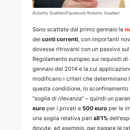
Roberto Gualtieri/Facebook Roberto Gualtieri
Sono scattate dal primo gennaio le
n
dei
conti correnti
, con importanti no
dovesse ritrovarsi con un passivo sul
Regolamento europeo sui requisiti di 
gennaio del 2014 e la cui applicazione
modificano i criteri che determinano l
questa condizione, lo sconfinamento 
“
soglia di rilevanza
” – quindi un param
euro
per i privati e
500 euro
per le im
una soglia relativa pari
all’1%
dell’esp
dovute, ad esempio, per pagare le rat