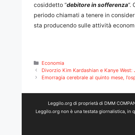
cosiddetto “
debitore in sofferenza
“.
periodo chiamati a tenere in consider
sta producendo sulle attività econom
Categorie
Economia
Divorzio Kim Kardashian e Kanye West: J
Emorragia cerebrale al quinto mese, l’os
Leggilo.org di proprietà di DMM COMPANY 
Leggilo.org non è una testata giornalistica, in