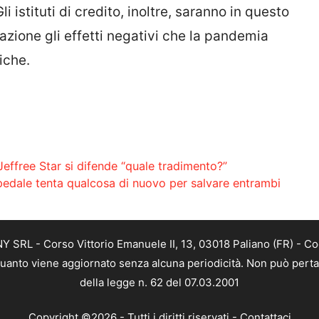
 Gli istituti di credito, inoltre, saranno in questo
azione gli effetti negativi che la pandemia
iche.
effree Star si difende “quale tradimento?”
pedale tenta qualcosa di nuovo per salvare entrambi
SRL - Corso Vittorio Emanuele II, 13, 03018 Paliano (FR) - Co
 quanto viene aggiornato senza alcuna periodicità. Non può perta
della legge n. 62 del 07.03.2001
Copyright ©2026 - Tutti i diritti riservati -
Contattaci