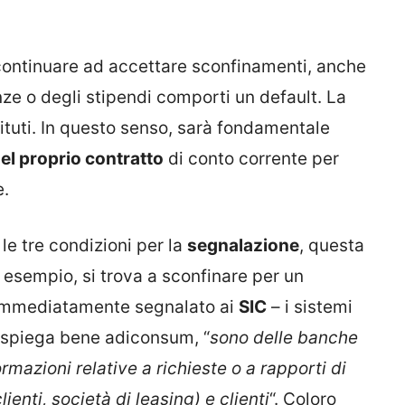
 continuare ad accettare sconfinamenti, anche
nze o degli stipendi comporti un default. La
stituti. In questo senso, sarà fondamentale
del proprio contratto
di conto corrente per
e.
 le tre condizioni per la
segnalazione
, questa
 esempio, si trova a sconfinare per un
à immediatamente segnalato ai
SIC
– i sistemi
e spiega bene adiconsum, “
sono delle banche
mazioni relative a richieste o a rapporti di
ienti, società di leasing) e clienti
“. Coloro