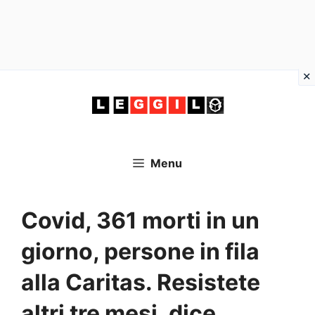
Vai
al
contenuto
Menu
Covid, 361 morti in un
giorno, persone in fila
alla Caritas. Resistete
altri tre mesi, dice