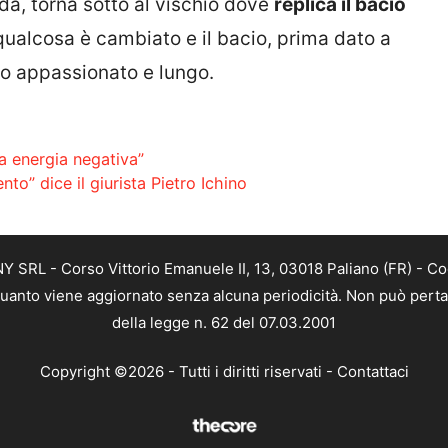
ida, torna sotto al vischio dove
replica il bacio
ualcosa è cambiato e il bacio, prima dato a
ro appassionato e lungo.
a energia negativa”
ento” dice il giurista Pietro Ichino
SRL - Corso Vittorio Emanuele II, 13, 03018 Paliano (FR) - Co
 quanto viene aggiornato senza alcuna periodicità. Non può perta
della legge n. 62 del 07.03.2001
Copyright ©2026 - Tutti i diritti riservati -
Contattaci