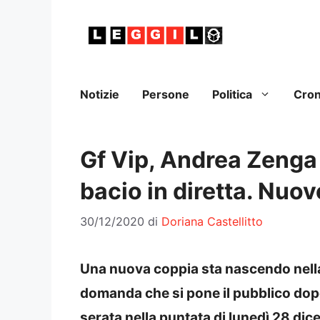
Vai
al
contenuto
Notizie
Persone
Politica
Cro
Gf Vip, Andrea Zenga 
bacio in diretta. Nuo
30/12/2020
di
Doriana Castellitto
Una nuova coppia sta nascendo nella
domanda che si pone il pubblico dopo 
serata nella puntata di lunedì 28 di