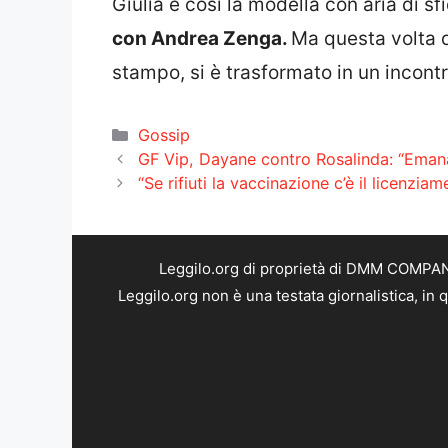
Giulia e così la modella con aria di sf
con Andrea Zenga.
Ma questa volta q
stampo, si è trasformato in un incont
Categorie
Gossip
GF Vip, Dayane contro Rosalinda: “Eman
“Se rifiuti la vaccinazione c’è il licenziam
Leggilo.org di proprietà di DMM COMPANY 
Leggilo.org non è una testata giornalistica, in