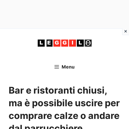
Vai
al
contenuto
Menu
Bar e ristoranti chiusi,
ma è possibile uscire per
comprare calze o andare
dal parrucchiere