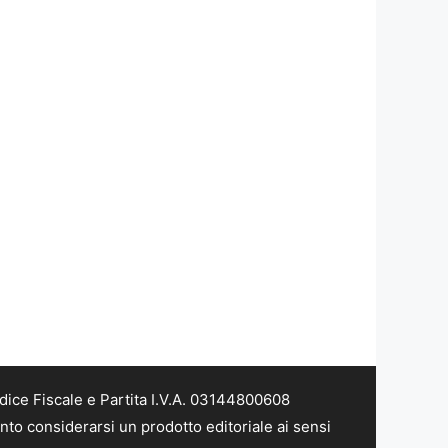
dice Fiscale e Partita I.V.A. 03144800608
nto considerarsi un prodotto editoriale ai sensi