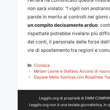
Ferrara ha comunicato questa misura, 
non sarà violato:
“I vigili non andran
parole in merito ai controlli nei giorni
un compito decisamente arduo
: con
rispettate potrebbe rivelarsi più diffi
dei conti, il personale delle forze dell
vie di spostamento tra regioni e comu
Categorie
Cronaca
Miriam Leone e Stefano Accorsi di nuovo s
Dayane Mello fuoriosa con Rosalinda “hai 
Leggilo.org di proprietà di DMM COMPANY 
Leggilo.org non è una testata giornalistica, in