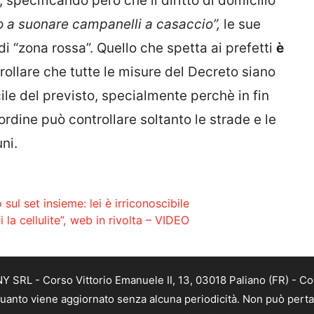
specificando però che il diritto di domicilio
no a suonare campanelli a casaccio”,
le sue
 di “zona rossa”. Quello che spetta ai prefetti
è
trollare che tutte le misure del Decreto siano
cile del previsto, specialmente perchè in fin
’ordine può controllare soltanto le strade e le
ni.
ul set insieme: lei è irriconoscibile
la cellulite”, web in rivolta – VIDEO
SRL - Corso Vittorio Emanuele II, 13, 03018 Paliano (FR) - Co
 quanto viene aggiornato senza alcuna periodicità. Non può perta