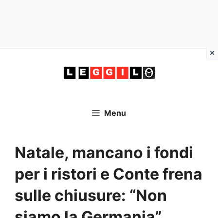
Vai
al
contenuto
Menu
Natale, mancano i fondi
per i ristori e Conte frena
sulle chiusure: “Non
siamo la Germania”