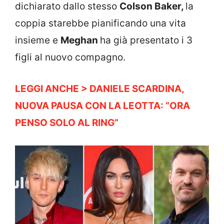
dichiarato dallo stesso
Colson Baker,
la
coppia starebbe pianificando una vita
insieme e
Meghan
ha già presentato i 3
figli al nuovo compagno.
LEGGI ANCHE > DANIELE SCARDINA,
NUOVA PAUSA CON LA LEOTTA: “ORA
PENSO SOLO AL RING”