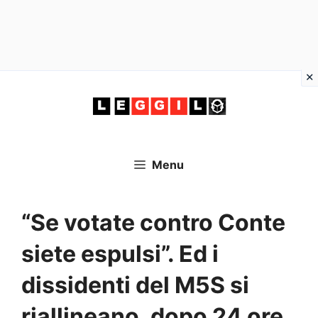
Vai
al
contenuto
Menu
“Se votate contro Conte
siete espulsi”. Ed i
dissidenti del M5S si
riallineano, dopo 24 ore