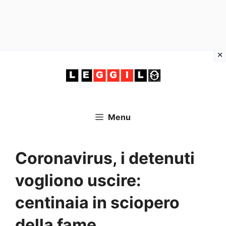
Vai
al
contenuto
Menu
Coronavirus, i detenuti
vogliono uscire:
centinaia in sciopero
della fame