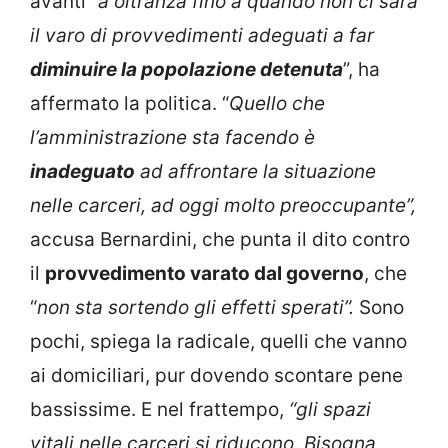
avanti “
a oltranza fino a quando non ci sarà
il varo di provvedimenti adeguati a far
diminuire la popolazione detenuta
”, ha
affermato la politica. “
Quello che
l’amministrazione sta facendo è
inadeguato
ad affrontare la situazione
nelle carceri, ad oggi molto preoccupante”,
accusa Bernardini, che punta il dito contro
il
provvedimento varato dal governo
, che
“
non sta sortendo gli effetti sperati”.
Sono
pochi, spiega la radicale, quelli che vanno
ai domiciliari, pur dovendo scontare pene
bassissime. E nel frattempo,
“gli spazi
vitali nelle carceri si riducono. Bisogna