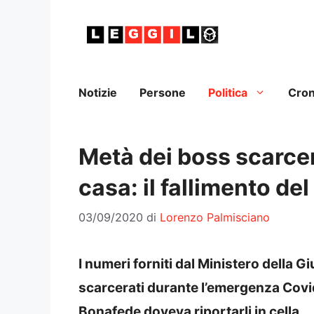
Vai
al
contenuto
Notizie
Persone
Politica
Cro
Metà dei boss scarcer
casa: il fallimento d
03/09/2020
di
Lorenzo Palmisciano
I numeri forniti dal Ministero della G
scarcerati durante l’emergenza Covid
Bonafede doveva riportarli in cella.