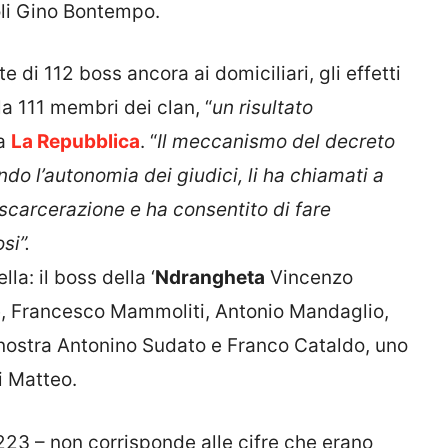
oli Gino Bontempo.
e di 112 boss ancora ai domiciliari, gli effetti
la 111 membri dei clan, “
un risultato
 a
La Repubblica
. “
Il meccanismo del decreto
ndo l’autonomia dei giudici, li ha chiamati a
 scarcerazione e ha consentito di fare
si”.
lla: il boss della ‘
Ndrangheta
Vincenzo
frè, Francesco Mammoliti, Antonio Mandaglio,
a nostra Antonino Sudato e Franco Cataldo, uno
i Matteo.
223 – non corrisponde alle cifre che erano