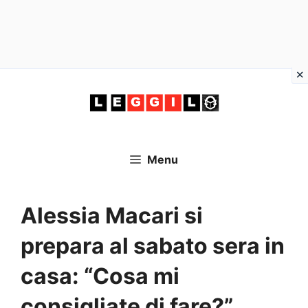
Vai
al
contenuto
Menu
Alessia Macari si
prepara al sabato sera in
casa: “Cosa mi
consigliate di fare?”