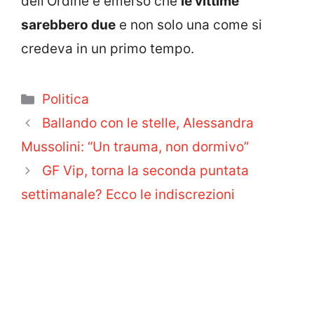
dell’Ordine è emerso che
le vittime
sarebbero due
e non solo una come si
credeva in un primo tempo.
Categorie
Politica
Ballando con le stelle, Alessandra
Mussolini: “Un trauma, non dormivo”
GF Vip, torna la seconda puntata
settimanale? Ecco le indiscrezioni