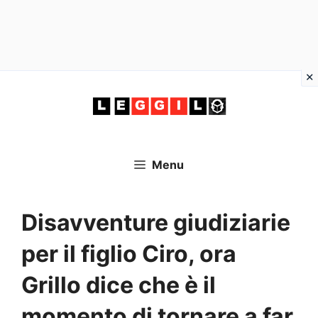
Vai
al
contenuto
Menu
Disavventure giudiziarie
per il figlio Ciro, ora
Grillo dice che è il
momento di tornare a far