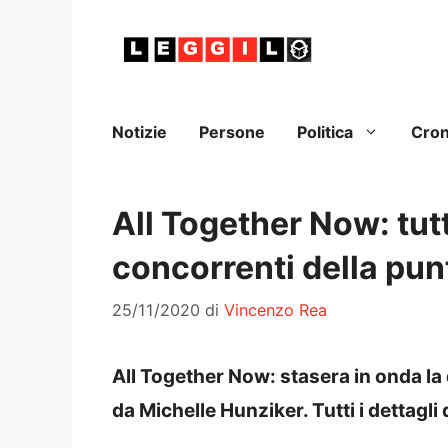
Vai
al
contenuto
Notizie
Persone
Politica
Cro
All Together Now: tutt
concorrenti della pun
25/11/2020
di
Vincenzo Rea
All Together Now: stasera in onda la
da Michelle Hunziker. Tutti i dettagli 