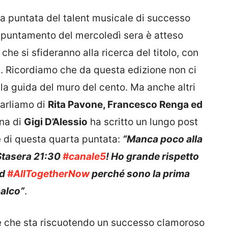
ta puntata del talent musicale di successo
ppuntamento del mercoledì sera è atteso
che si sfideranno alla ricerca del titolo, con
i. Ricordiamo che da questa edizione non ci
la guida del muro del cento. Ma anche altri
Parliamo di
Rita Pavone, Francesco Renga ed
gna di
Gigi D’Alessio
ha scritto un lungo post
e di questa quarta puntata:
“Manca poco alla
Stasera 21:30
#canale5
!
Ho grande rispetto
ad
#AllTogetherNow
perché sono la prima
palco”
.
le che sta riscuotendo un successo clamoroso