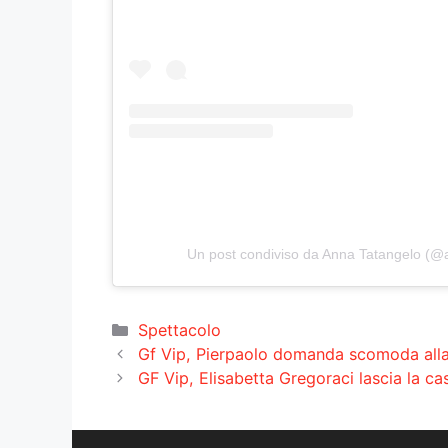
Un post condiviso da Anna Tatangelo (@a
Categorie
Spettacolo
Gf Vip, Pierpaolo domanda scomoda alla 
GF Vip, Elisabetta Gregoraci lascia la cas