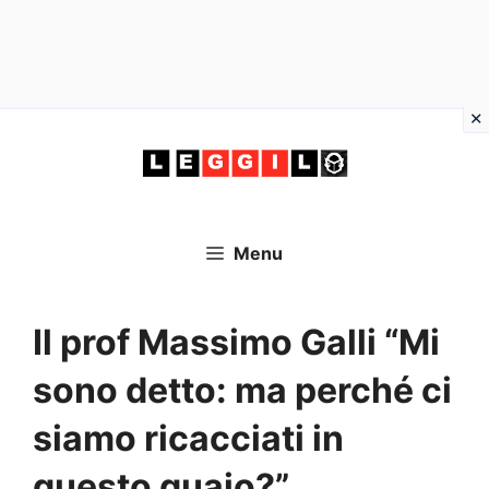
Vai
al
contenuto
Menu
Il prof Massimo Galli “Mi
sono detto: ma perché ci
siamo ricacciati in
questo guaio?”