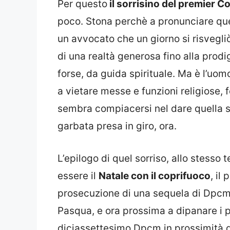
Per questo
il sorrisino del premier C
poco. Stona perchè a pronunciare quell
un avvocato che un giorno si risvegli
di una realtà generosa fino alla prodi
forse, da guida spirituale. Ma è l’uo
a vietare messe e funzioni religiose,
sembra compiacersi nel dare quella se
garbata presa in giro, ora.
L’epilogo di quel sorriso, allo stess
essere il
Natale con il coprifuoco
, il
prosecuzione di una sequela di Dpcm, 
Pasqua, e ora prossima a dipanare i pr
diciassettesimo Dpcm in prossimità d