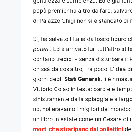
gentilezza e sufficienza. Ed è già tan
papà premier ha altro da fare: salvare 
di Palazzo Chigi non si è stancato di 
Sì, ha salvato l’Italia da losco figuro
poteri
“. Ed è arrivato lui, tutt’altro 
contano tredici – senza disturbare il 
chissà da cos’altro, fra poco. L’idea
giorni degli
Stati Generali
, lì è rimast
Vittorio Colao in testa: parole e tempo
sinistramente dalla spiaggia e a larg
no, noi eravamo i migliori del mondo: 
un libro in estate come un Cesare di ri
morti che straripano dai bollettini
del