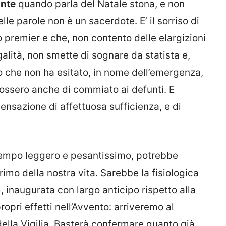
onte
quando parla del Natale stona, e non
e parole non è un sacerdote. E’ il sorriso di
ò premier e che, non contento delle elargizioni
galità, non smette di sognare da statista e,
mo che non ha esitato, in nome dell’emergenza,
 fossero anche di commiato ai defunti. E
nsazione di affettuosa sufficienza, e di
o tempo leggero e pesantissimo, potrebbe
 primo della nostra vita. Sarebbe la fisiologica
inaugurata con largo anticipo rispetto alla
opri effetti nell’Avvento: arriveremo al
ella Vigilia. Basterà confermare quanto già