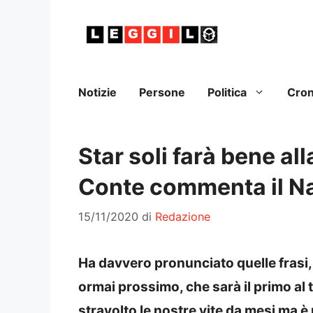
Vai
al
contenuto
Notizie
Persone
Politica
Cro
Star soli farà bene all
Conte commenta il Na
15/11/2020
di
Redazione
Ha davvero pronunciato quelle frasi, 
ormai prossimo, che sarà il primo al
stravolto le nostre vite da mesi ma è