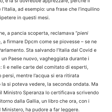
to, e la si dovrebbe apprezzare, perché il
l’Italia, ad esempio: una frase che l’inquilino
ripetere in questi mesi.
 che, a pancia scoperta, reclamava “
pieni
stile, a firmare Dpcm come se piovesse – se ne
Parlamento. Sta salvando l’Italia dal Covid e
 di un Paese nuovo, vagheggiata durante i
a: lì e nelle carte del comitato di esperti,
 persi, mentre l’acqua si era ritirata
o la si poteva vedere, la seconda ondata. Ma
il Ministro Speranza lo certificava scrivendo
torno dalla Gallia, un libro che ora, con i
 Ministero, ha pudore a far leggere.