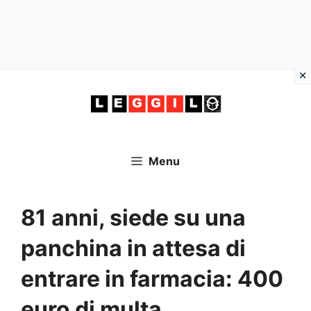
Vai
al
contenuto
Menu
81 anni, siede su una
panchina in attesa di
entrare in farmacia: 400
euro di multa