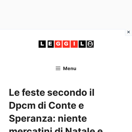
Vai
al
contenuto
Menu
Le feste secondo il
Dpcm di Conte e
Speranza: niente
mercatini di Natale e